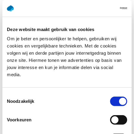
Last name
*
Deze website maakt gebruik van cookies
E-mail address
*
Om je beter en persoonlijker te helpen, gebruiken wij
cookies en vergelijkbare technieken. Met de cookies
Phone number
*
volgen wij en derde partijen jouw internetgedrag binnen
United
onze site. Hiermee tonen we advertenties op basis van
States
+1
jouw interesse en kun je informatie delen via social
Company name
*
media.
Your question
*
Toestemmingsselectie
Noodzakelijk
Voorkeuren