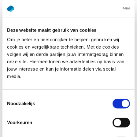
Last name
*
Deze website maakt gebruik van cookies
E-mail address
*
Om je beter en persoonlijker te helpen, gebruiken wij
cookies en vergelijkbare technieken. Met de cookies
Phone number
*
volgen wij en derde partijen jouw internetgedrag binnen
United
onze site. Hiermee tonen we advertenties op basis van
States
+1
jouw interesse en kun je informatie delen via social
Company name
*
media.
Your question
*
Toestemmingsselectie
Noodzakelijk
Voorkeuren