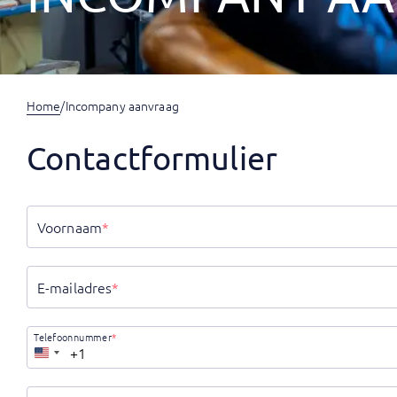
Home
/
Incompany aanvraag
Contactformulier
Voornaam
*
E-mailadres
*
Telefoonnummer
*
Verenigde
Staten
+1