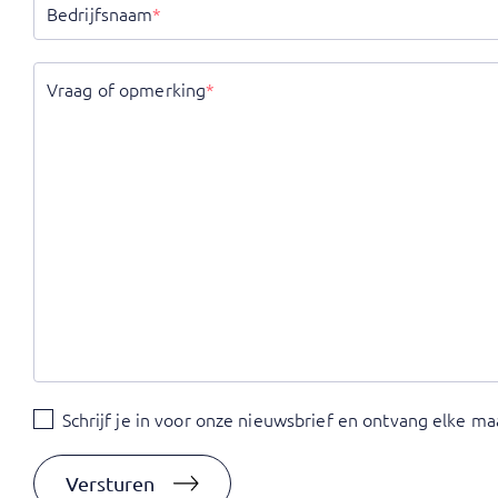
Bedrijfsnaam
*
Vraag of opmerking
*
Schrijf
Schrijf je in voor onze nieuwsbrief en ontvang elke maan
je
in
voor
Versturen
onze